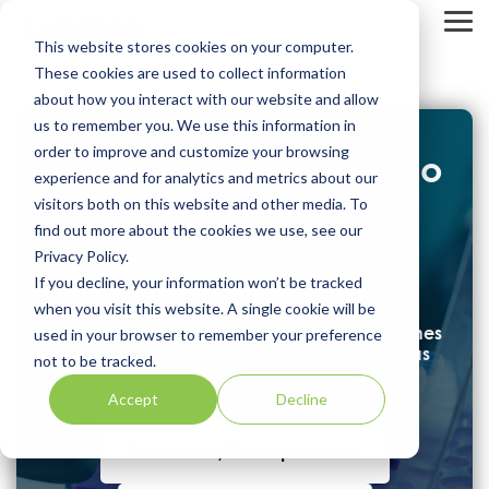
Skip
to
Tog
This website stores cookies on your computer.
the
Me
main
These cookies are used to collect information
content.
about how you interact with our website and allow
us to remember you. We use this information in
order to improve and customize your browsing
Software de laboratorio
experience and for analytics and metrics about our
para biobancos,
visitors both on this website and other media. To
find out more about the cookies we use, see our
biorrepositorios e
Privacy Policy.
investigación clínica
If you decline, your information won’t be tracked
when you visit this website. A single cookie will be
El sistema LIMS flexible que combina funciones
used in your browser to remember your preference
básicas de LIS con herramientas integradas
not to be tracked.
para investigación clínica y biobancos.
Accept
Decline
Biobanco/Biorrepositorio