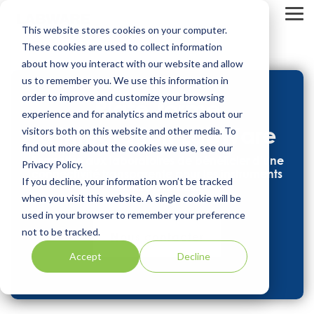
Skip
to
Tog
This website stores cookies on your computer.
the
Me
main
These cookies are used to collect information
content.
about how you interact with our website and allow
us to remember you. We use this information in
order to improve and customize your browsing
Plate-forme
experience and for analytics and metrics about our
d'intégration LabWare
visitors both on this website and other media. To
find out more about the cookies we use, see our
Permettre aux laboratoires de bénéficier d'une
Privacy Policy.
connectivité transparente pour les instruments
If you decline, your information won’t be tracked
et les systèmes.
when you visit this website. A single cookie will be
used in your browser to remember your preference
not to be tracked.
Nous contacter
Accept
Decline