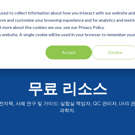
sed to collect information about how you interact with our website an
rove and customize your browsing experience and for analytics and metri
분야
지원 및 서비스
이벤트
리소스
회사 소개
t more about the cookies we use, see our Privacy Policy.
is website. A single cookie will be used in your browser to remember you
Accept
Decline
무료 리소스
책, 사례 연구 및 가이드: 실험실 책임자, QC 관리자, LIMS 관
과학자.