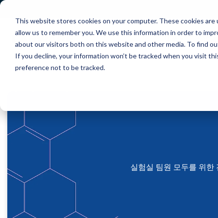
S
k
This website stores cookies on your computer. These cookies are u
i
p
allow us to remember you. We use this information in order to imp
t
제품
산업 
about our visitors both on this website and other media. To find ou
o
If you decline, your information won’t be tracked when you visit th
t
h
preference not to be tracked.
e
m
a
i
n
c
o
n
t
e
n
실험실 팀원 모두를 위한 전자
t
.