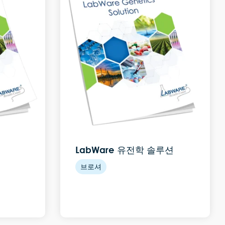
LabWare 유전학 솔루션
브로셔