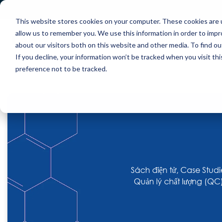
Skip
to
This website stores cookies on your computer. These cookies are u
the
main
allow us to remember you. We use this information in order to imp
content.
SẢN PHẨM
LĨNH VỰC
HỖ 
about our visitors both on this website and other media. To find ou
If you decline, your information won’t be tracked when you visit th
preference not to be tracked.
Sách điện tử, Case Stud
Quản lý chất lượng (QC)