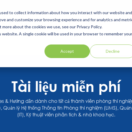
sed to collect information about how you interact with our website an
rove and customize your browsing experience and for analytics and metri
TRỢ & DỊCH VỤ
SỰ KIỆN
TÀI NGUYÊN
GIỚI THIỆU
t more about the cookies we use, see our Privacy Policy.
is website. A single cookie will be used in your browser to remember you
Accept
Decline
Tài liệu miễn phí
ies & Hướng dẫn dành cho tất cả thành viên phòng thí ngh
, Quản lý Hệ thống Thông tin Phòng thí nghiệm (LIMS), Quả
(IT), Kỹ thuật viên phân tích & nhà khoa học.