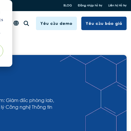
BLOG
Đăng nhập hỗ trợ
Liên hệ Hỗ trợ
d
cs
Yêu cầu demo
Yêu cầu báo giá
r
iệm: Giám đốc phòng lab,
n lý Công nghệ Thông tin