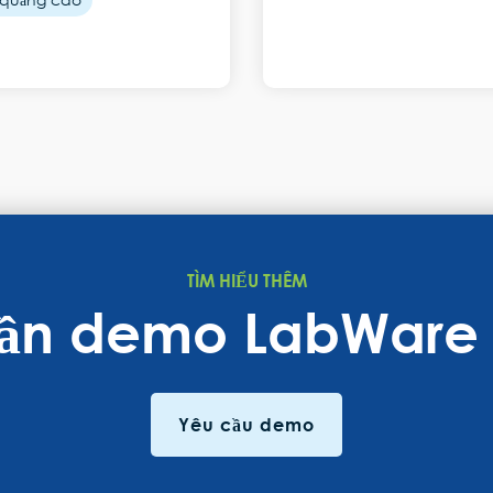
TÌM HIỂU THÊM
cần demo LabWare 
Yêu cầu demo