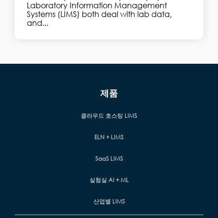
Laboratory Information Management
Systems (LIMS) both deal with lab data,
and...
제품
클라우드 호스팅 LIMS
ELN + LIMS
SaaS LIMS
실험실 AI + ML
산업별 LIMS