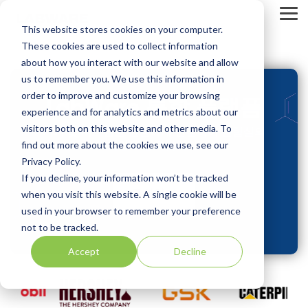
S
k
T
This website stores cookies on your computer.
i
o
p
g
These cookies are used to collect information
t
g
about how you interact with our website and allow
o
l
us to remember you. We use this information in
t
e
h
M
order to improve and customize your browsing
LabWare 통합 플랫폼
e
e
experience and for analytics and metrics about our
m
n
visitors both on this website and other media. To
a
u
기기 및 시스템을 원활하게 연결하여 실험실의
i
역량을 강화합니다.
find out more about the cookies we use, see our
n
Privacy Policy.
c
If you decline, your information won’t be tracked
o
n
문의하기
when you visit this website. A single cookie will be
t
used in your browser to remember your preference
e
not to be tracked.
n
t
Accept
Decline
.