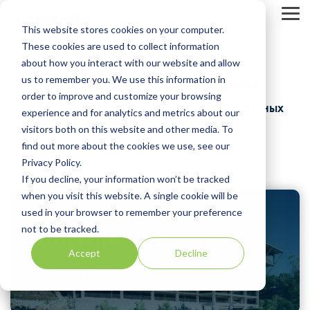
Skip
to
Tog
This website stores cookies on your computer.
the
Me
main
These cookies are used to collect information
content.
about how you interact with our website and allow
Свяжитесь с нами
us to remember you. We use this information in
order to improve and customize your browsing
Вам нужно связаться с командой глобальных
experience and for analytics and metrics about our
продаж? Вы попали по адресу.
visitors both on this website and other media. To
find out more about the cookies we use, see our
Privacy Policy.
If you decline, your information won’t be tracked
when you visit this website. A single cookie will be
used in your browser to remember your preference
ГЛОБАЛЬНАЯ ШТАБ-КВАРТИРА
not to be tracked.
LabWare, Inc.
Accept
Decline
3 Mill Road, Suite 102
Уилмингтон, 19806