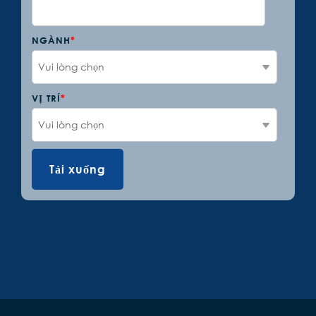
NGÀNH
*
VỊ TRÍ
*