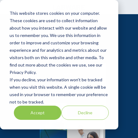
Skip
to
This website stores cookies on your computer.
the
main
These cookies are used to collect information
content.
about how you interact with our website and allow
us to remember you. We use this information in
order to improve and customize your browsing
experience and for analytics and metrics about our
visitors both on this website and other media. To
find out more about the cookies we use, see our
Privacy Policy.
If you decline, your information won’t be tracked
when you visit this website. A single cookie will be
used in your browser to remember your preference
not to be tracked.
Accept
Decline