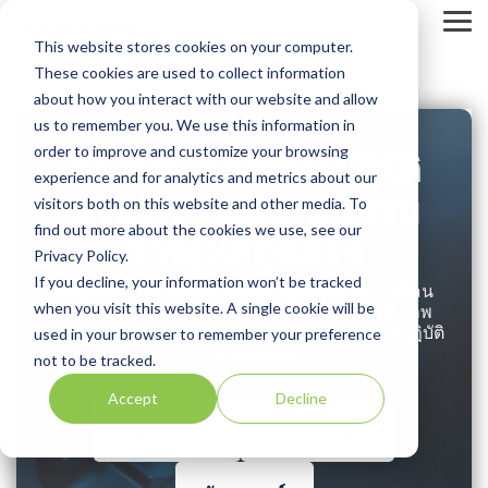
Skip
to
Tog
This website stores cookies on your computer.
the
Me
main
These cookies are used to collect information
content.
about how you interact with our website and allow
us to remember you. We use this information in
order to improve and customize your browsing
#1 ซอฟต์แวร์ห้องปฏิบัติ
experience and for analytics and metrics about our
การสำหรับอุตสาหกรรม
visitors both on this website and other media. To
find out more about the cookies we use, see our
การดูแลสุขภาพ
Privacy Policy.
If you decline, your information won’t be tracked
โซลูชันระบบอัตโนมัติในห้องปฏิบัติการที่ขับเคลื่อน
when you visit this website. A single cookie will be
ผลลัพธ์ด้านคุณภาพการดูแลสุขภาพ, ประสิทธิภาพ
การดำเนินงาน, การจัดการทางการเงิน และการปฏิบัติ
used in your browser to remember your preference
ตามกฎระเบียบ
not to be tracked.
Accept
Decline
การวินิจฉัย
สาธารณสุข