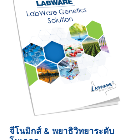
จีโนมิกส์ & พยาธิวิทยาระดับ