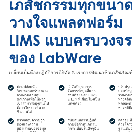
เภสัชกรรมทุกขนาด
วางใจแพลตฟอร์ม
LIMS แบบครบวงจร
ของ LabWare
เปลี่ยนเป็นห้องปฏิบัติการดิจิทัล & เร่งการพัฒนาชีวเภสัชภัณฑ
ปลดปล่อยนัก
กำจัดปัญหาการ
ปรับปรุง
วิทยาศาสตร์ของคุณ
จัดการข้อมูลที่แยก
มอบข้อม
จากงานควบคุม
ส่วนด้วยระบบ LIMS
รายงานก
คุณภาพเพื่อให้พวก
& ELN ที่เชื่อมโยงเป็น
ทางคลินิ
เขาสามารถมุ่งเน้นไป
หนึ่งเดียว
ทดลองทา
ที่การวิเคราะห์ทาง
ทางคลินิ
ชีวภาพได้
ตรวจสอบความถูก
สนับสนุนการปฏิบัติ
ลดรอยเท
ต้องและความ
ตามข้อกำหนดด้าน
ด้วยโครง
สม่ำเสมอของข้อมูล
กฎระเบียบในปัจจุบัน
ฐานเดีย