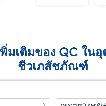
ยว
เพิ่มเติมของ QC ใน
ชีวเภสัชภัณฑ์
รายการวัสดุในห้องปฏิบัต