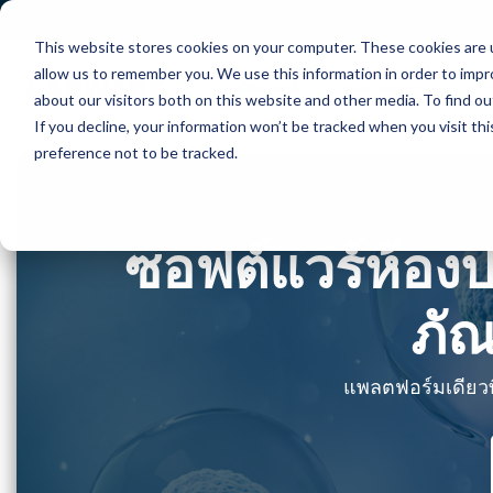
Skip
to
This website stores cookies on your computer. These cookies are u
the
main
allow us to remember you. We use this information in order to imp
content.
ผลิตภัณฑ์
อุตสาหกรรม
การ
about our visitors both on this website and other media. To find ou
If you decline, your information won’t be tracked when you visit th
preference not to be tracked.
ซอฟต์แวร์ห้องป
ภั
แพลตฟอร์มเดียว