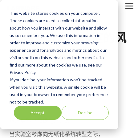
S
k
T
This website stores cookies on your computer.
i
o
p
g
These cookies are used to collect information
t
g
about how you interact with our website and allow
o
l
化解无纸化实验室的风
us to remember you. We use this information in
t
e
h
M
order to improve and customize your browsing
e
e
险：综合性指南
experience and for analytics and metrics about our
m
n
visitors both on this website and other media. To
a
u
i
find out more about the cookies we use, see our
LabWare
n
Privacy Policy.
c
If you decline, your information won’t be tracked
o
Laboratory Management
n
when you visit this website. A single cookie will be
t
used in your browser to remember your preference
e
not to be tracked.
n
t
Accept
Decline
.
纸质实验室数据的八大风险
当实验室考虑向无纸化系统转型之际，