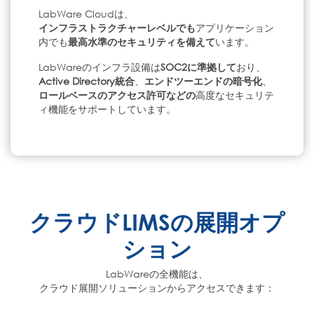
LabWare Cloudは、
インフラストラクチャーレベルでも
アプリケーション
内でも
最高水準のセキュリティを備えて
います。
LabWareのインフラ設備は
SOC2に準拠して
おり、
Active Directory統合
、
エンドツーエンドの暗号化
、
ロールベースのアクセス許可などの
高度なセキュリテ
ィ機能をサポートしています。
クラウドLIMSの展開オプ
ション
LabWareの全機能は、
クラウド展開ソリューションからアクセスできます：