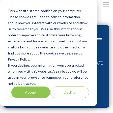
S
k
T
This website stores cookies on your computer.
i
o
p
g
These cookies are used to collect information
t
g
about how you interact with our website and allow
o
l
us to remember you. We use this information in
t
e
h
M
order to improve and customize your browsing
クラウド型LIMSソリュー
e
e
experience and for analytics and metrics about our
m
n
ション
visitors both on this website and other media. To
a
u
i
find out more about the cookies we use, see our
n
クラウドベースのLIMSは、
Privacy Policy.
c
あらゆる種類と規模のラボ用に設定可能または設定
If you decline, your information won’t be tracked
o
済みのテンプレートソリューションです。
n
when you visit this website. A single cookie will be
t
used in your browser to remember your preference
e
not to be tracked.
n
デモのリクエスト
t
Accept
Decline
.