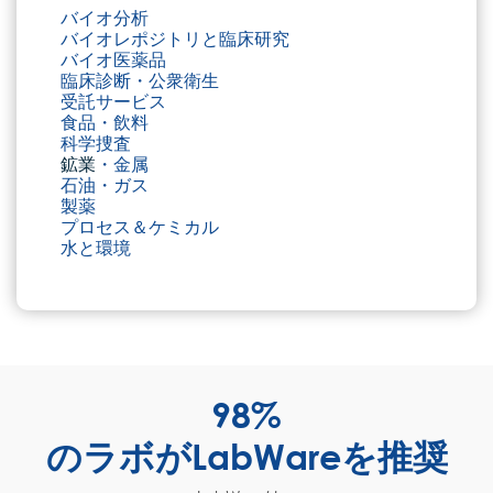
バイオ分析
バイオレポジトリと臨床研究
バイオ医薬品
臨床診断・公衆衛生
受託サービス
食品・飲料
科学捜査
鉱業
・金属
石油・ガス
製薬
プロセス＆ケミカル
水と環境
98%
のラボがLabWareを推奨