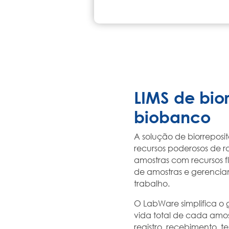
LIMS de bior
biobanco
A solução de biorrepos
recursos poderosos de r
amostras com recursos fl
de amostras e gerencia
trabalho.
O LabWare simplifica o
vida total de cada amost
registro, recebimento, te