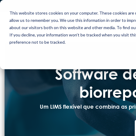
Skip
to
This website stores cookies on your computer. These cookies are u
the
main
allow us to remember you. We use this information in order to imp
content.
PRODUTOS
SETORES DA INDÚSTRIA
about our visitors both on this website and other media. To find ou
If you decline, your information won’t be tracked when you visit th
preference not to be tracked.
SOBRE
Software d
biorrep
Um LIMS flexível que combina as pr