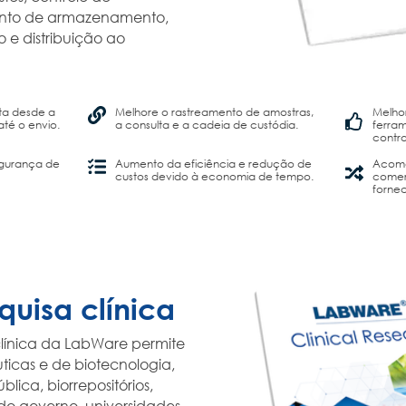
nto de armazenamento,
 e distribuição ao
ta desde a
Melhore o rastreamento de amostras,
Melho
até o envio.
a consulta e a cadeia de custódia.
ferram
contro
egurança de
Aumento da eficiência e redução de
Acomo
custos devido à economia de tempo.
comerc
forne
quisa clínica
clínica da LabWare permite
icas e de biotecnologia,
lica, biorrepositórios,
 do governo, universidades