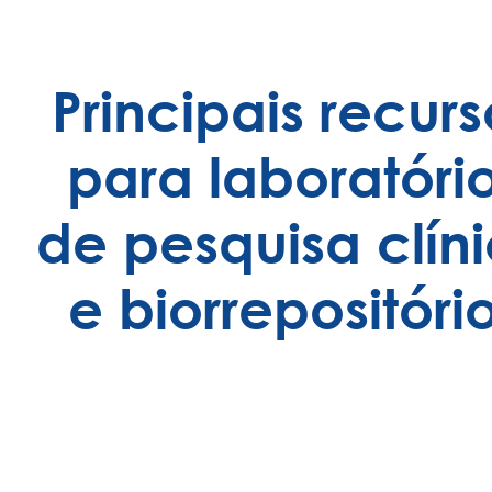
Principais recurs
para laboratóri
de pesquisa clín
e biorrepositóri