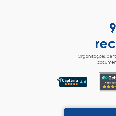
9
re
Organizações de to
documenta