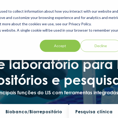
sed to collect information about how you interact with our website an
rove and customize your browsing experience and for analytics and metri
SUPORTE E SERVIÇOS
EVENTOS
RECURSOS
t more about the cookies we use, see our Privacy Policy.
is website. A single cookie will be used in your browser to remember you
Accept
Decline
e laboratório para
ositórios e pesquisa
incipais funções do LIS com ferramentas integradas
Biobanco/Biorrepositório
Pesquisa clínica