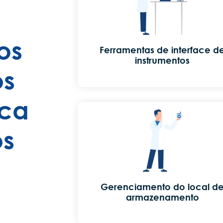
os
Ferramentas de interface d
instrumentos
os
ica
os
Gerenciamento do local d
armazenamento