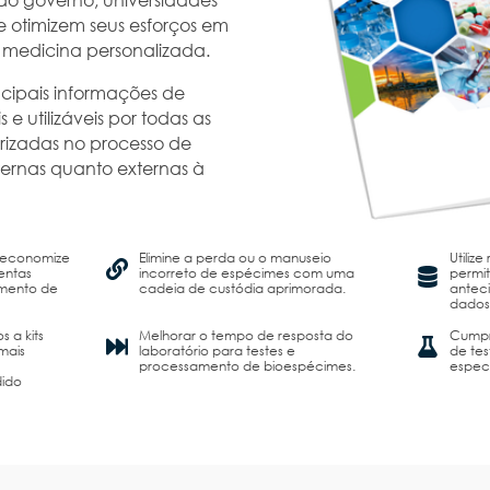
 e otimizem seus esforços em
e medicina personalizada.
cipais informações de
s e utilizáveis por todas as
orizadas no processo de
internas quanto externas à
 economize
Elimine a perda ou o manuseio
Utiliz
entas
incorreto de espécimes com uma
permit
amento de
cadeia de custódia aprimorada.
antec
dados
s a kits
Melhorar o tempo de resposta do
Cumpri
mais
laboratório para testes e
de te
processamento de bioespécimes.
especi
dido