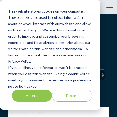
Skip
to
Tog
This website stores cookies on your computer.
the
Me
main
These cookies are used to collect information
content.
about how you interact with our website and allow
us to remember you. We use this information in
order to improve and customize your browsing
experience and for analytics and metrics about our
EL MUNDO DE LIMS
visitors both on this website and other media. To
find out more about the cookies we use, see our
Un blog de LabWare
Privacy Policy.
If you decline, your information won’t be tracked
when you visit this website. A single cookie will be
used in your browser to remember your preference
not to be tracked.
Accept
Decline
CORREO
*