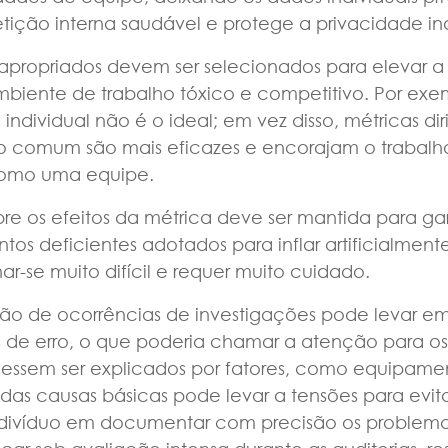
ção interna saudável e protege a privacidade ind
 apropriados devem ser selecionados para elevar a
biente de trabalho tóxico e competitivo. Por exe
ndividual não é o ideal; em vez disso, métricas dir
vo comum são mais eficazes e encorajam o trabalh
como uma equipe.
re os efeitos da métrica deve ser mantida para gar
os deficientes adotados para inflar artificialme
nar-se muito difícil e requer muito cuidado.
ão de ocorrências de investigações pode levar 
 de erro, o que poderia chamar a atenção para os
essem ser explicados por fatores, como equipamen
 das causas básicas pode levar a tensões para evit
indivíduo em documentar com precisão os problem