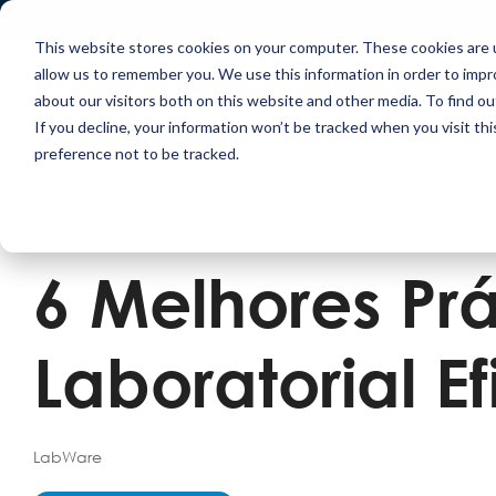
Skip
to
This website stores cookies on your computer. These cookies are u
the
main
allow us to remember you. We use this information in order to imp
content.
PRODUTOS
SETORES DA INDÚSTRIA
about our visitors both on this website and other media. To find ou
If you decline, your information won’t be tracked when you visit th
preference not to be tracked.
SOBRE
6 Melhores Pr
Laboratorial E
LabWare