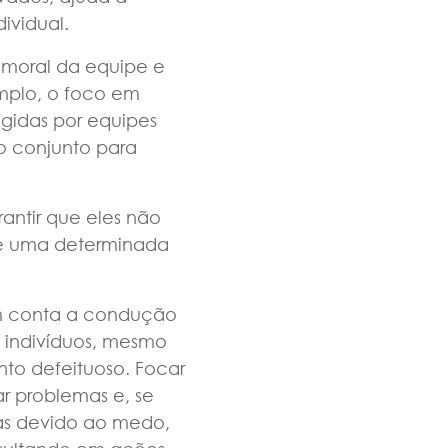
ividual.
 moral da equipe e
mplo, o foco em
igidas por equipes
o conjunto para
antir que eles não
nte uma determinada
em conta a condução
 indivíduos, mesmo
to defeituoso. Focar
ar problemas e, se
as devido ao medo,