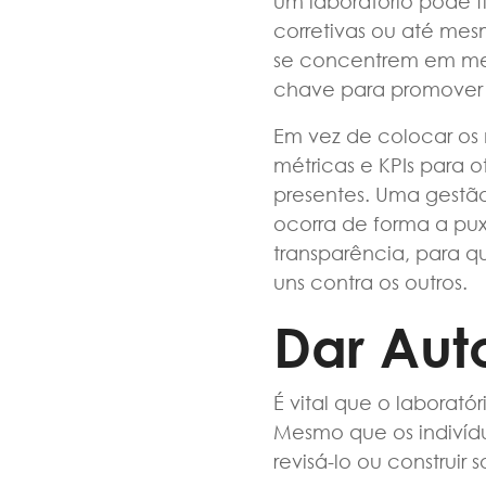
um laboratório pode f
corretivas ou até mes
se concentrem em mel
chave para promover 
Em vez de colocar os 
métricas e KPIs para o
presentes. Uma gestão
ocorra de forma a pu
transparência, para q
uns contra os outros.
Dar Aut
É vital que o laborat
Mesmo que os indivídu
revisá-lo ou construir 