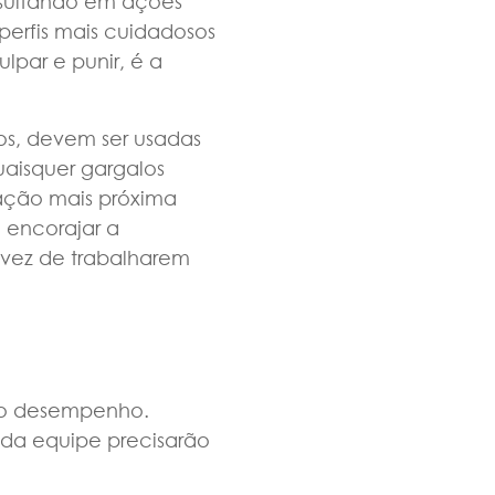
resultando em ações
perfis mais cuidadosos
par e punir, é a
os, devem ser usadas
quaisquer gargalos
iação mais próxima
 encorajar a
 vez de trabalharem
e o desempenho.
 da equipe precisarão