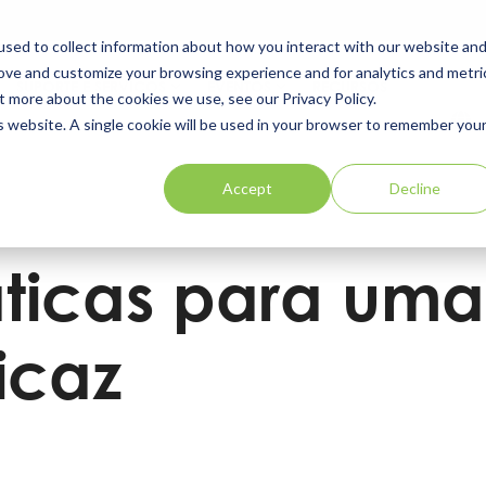
sed to collect information about how you interact with our website an
rove and customize your browsing experience and for analytics and metri
SUPORTE E SERVIÇOS
EVENTOS
RECURSOS
t more about the cookies we use, see our Privacy Policy.
is website. A single cookie will be used in your browser to remember you
Accept
Decline
áticas para um
ficaz