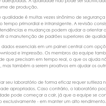
 adequadas. A qualidade não pode ser sacrificada
lume de produção.
 qualidade é muitas vezes sinônimo de segurança
tempo primordial e intransigente. A revisão consi
 tendências e mudanças podem ajudar a orientar o
ntir a manutenção de padrões superiores de qualid
s dados essenciais em um painel central com opçõ
ownload e impressão. Os membros da equipe tam
de que precisam em tempo real, o que os ajuda nã
 mas também a serem proativos em ajudar os outro
ar seu laboratório de forma eficaz requer sutileza 
de apropriados. Caso contrário, o laboratório pod
idade pode começar a cair, já que a equipe se co
ão exclusivamente - em manter um alto rendimento