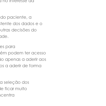
 no interesse da
 do paciente, a
stente dos dados e o
utras decisões do
ade.
es para
bém podem ter acesso
o apenas a aderir aos
s a aderir de forma
na seleção dos
e ficar muito
ncentra
.