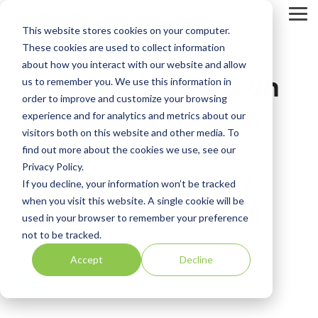
Skip
to
Tog
This website stores cookies on your computer.
the
Me
main
These cookies are used to collect information
content.
about how you interact with our website and allow
Mise en œuvre d'un
us to remember you. We use this information in
order to improve and customize your browsing
logiciel de gestion
experience and for analytics and metrics about our
visitors both on this website and other media. To
de laboratoire
find out more about the cookies we use, see our
Privacy Policy.
lorsque vous avez
If you decline, your information won’t be tracked
when you visit this website. A single cookie will be
échoué à un audit
used in your browser to remember your preference
not to be tracked.
LabWare
Accept
Decline
LIMS