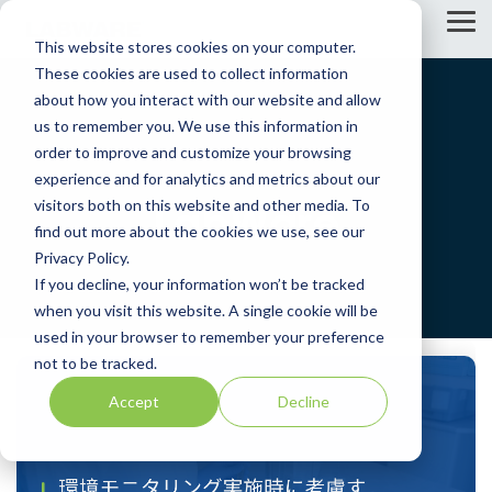
S
k
T
This website stores cookies on your computer.
i
o
p
g
These cookies are used to collect information
t
g
about how you interact with our website and allow
o
l
us to remember you. We use this information in
t
e
h
M
order to improve and customize your browsing
e
e
experience and for analytics and metrics about our
m
n
LabWare
visitors both on this website and other media. To
a
u
i
find out more about the cookies we use, see our
n
Privacy Policy.
c
If you decline, your information won’t be tracked
o
n
when you visit this website. A single cookie will be
t
used in your browser to remember your preference
e
not to be tracked.
n
t
Accept
Decline
.